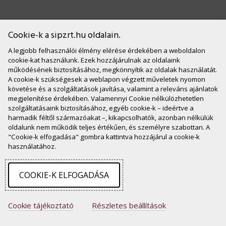
Cookie-k a sipzrt.hu oldalain.
A legjobb felhasználói élmény elérése érdekében a weboldalon
cookie-kat használunk. Ezek hozzájárulnak az oldalaink
működésének biztosításához, megkönnyítik az oldalak használatát.
A cookie-k szükségesek a weblapon végzett műveletek nyomon
követése és a szolgáltatások javítása, valamint a releváns ajánlatok
Kapcsolat
megjelenítése érdekében. Valamennyi Cookie nélkülözhetetlen
szolgáltatásaink biztosításához, egyéb cookie-k – ideértve a
E-mail: iroda [kukac] sipzrt.hu
harmadik féltől származóakat –, kikapcsolhatók, azonban nélkülük
Székhely: 1055 Budapest, Kossuth Lajos tér 1-3.
oldalunk nem működik teljes értékűen, és személyre szabottan. A
"Cookie-k elfogadása" gombra kattintva hozzájárul a cookie-k
használatához.
Steindl Imre Program Nonprofit Zrt.
2026 © Minden jog fenntartva.
COOKIE-K ELFOGADÁSA
Lábléc
Adatkezelési tájékoztató
Akadálymentesítési
nyilatkozat
Cookie-k
Cookie tájékoztató
Részletes beállítások
menü