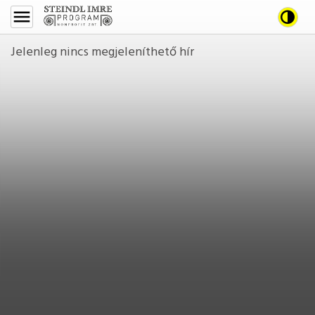
Steindl
Steindl
Nagy k
Imre
Imre
Program
Jelenleg nincs megjeleníthető hír
Program