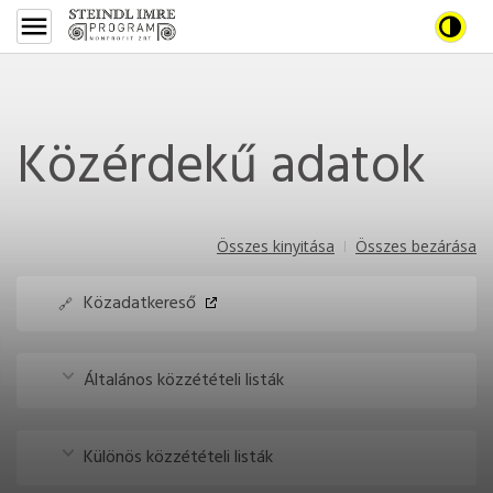
Steindl
Steindl
Nagy k
Imre
Imre
Program
Program
Közérdekű adatok
Összes kinyitása
Összes bezárása
Közadatkereső
Általános közzétételi listák
Különös közzétételi listák