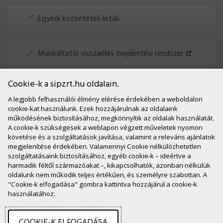
Egyedi közzétételi listák
Munkáltatói visszaélés-bejelentési rendszer
Cookie-k a sipzrt.hu oldalain.
Panasztétel és közérdekű bejelentés
A legjobb felhasználói élmény elérése érdekében a weboldalon
cookie-kat használunk. Ezek hozzájárulnak az oldalaink
működésének biztosításához, megkönnyítik az oldalak használatát.
A cookie-k szükségesek a weblapon végzett műveletek nyomon
követése és a szolgáltatások javítása, valamint a releváns ajánlatok
megjelenítése érdekében. Valamennyi Cookie nélkülözhetetlen
Kapcsolat
szolgáltatásaink biztosításához, egyéb cookie-k – ideértve a
harmadik féltől származóakat –, kikapcsolhatók, azonban nélkülük
E-mail: iroda [kukac] sipzrt.hu
oldalunk nem működik teljes értékűen, és személyre szabottan. A
Székhely: 1055 Budapest, Kossuth Lajos tér 1-3.
"Cookie-k elfogadása" gombra kattintva hozzájárul a cookie-k
használatához.
Steindl Imre Program Nonprofit Zrt.
2026 © Minden jog fenntartva.
COOKIE-K ELFOGADÁSA